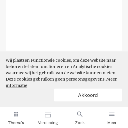
Bron:
CBS
(06-08-2026)
Wij plaatsen Functionele cookies, om deze website naar
behoren te laten functioneren en Analytische cookies
Filters
waarmee wij het gebruik van de website kunnen meten.
TOP 10 REGIO'S MET KLEINSTE
Deze cookies gebruiken geen persoonsgegevens.
Meer
AANDEEL TEKORT AAN
informatie
ARBEIDSKRACHTEN
Akkoord
Thema's
Verdieping
Zoek
Meer