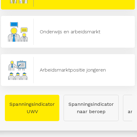
Onderwijs en arbeidsmarkt
Arbeidsmarktpositie jongeren
Spanningsindicator
Spanningsindicator
UWV
naar beroep
arb