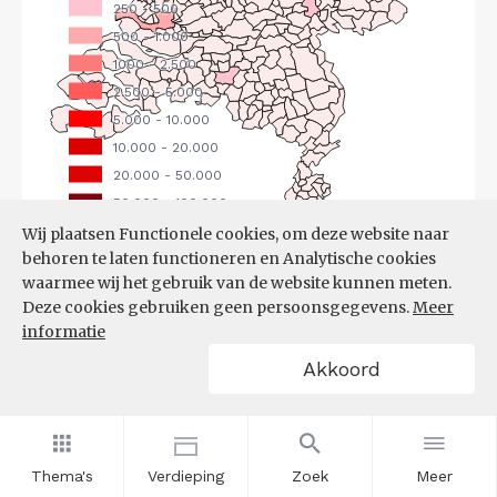
Wij plaatsen Functionele cookies, om deze website naar
behoren te laten functioneren en Analytische cookies
Bron:
CBS
(25-06-2026)
waarmee wij het gebruik van de website kunnen meten.
Deze cookies gebruiken geen persoonsgegevens.
Meer
Filters
informatie
UITGAANDE PENDEL, NAAR
Akkoord
WERKGEMEENTE
Thema's
Verdieping
Zoek
Meer