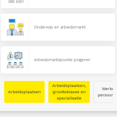
Onderwijs en arbeidsmarkt
Arbeidsmarktpositie jongeren
Arbeidsplaatsen,
Werken
Arbeidsplaatsen
grootteklasse en
persoon
specialisatie