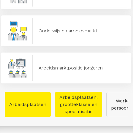
Onderwijs en arbeidsmarkt
Arbeidsmarktpositie jongeren
Arbeidsplaatsen,
Werken
Arbeidsplaatsen
grootteklasse en
persoon
specialisatie