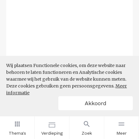
Wij plaatsen Functionele cookies, om deze website naar
behoren te laten functioneren en Analytische cookies
waarmee wij het gebruik van de website kunnen meten.
Deze cookies gebruiken geen persoonsgegevens.
Meer
informatie
Akkoord
Bron:
CBS microdata (EBB)
(09-03-2026)
Filters
AANDEEL NEETS NAAR REGIO
(%)
Thema's
Verdieping
Zoek
Meer