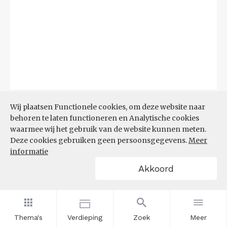
Bron:
CBS
(06-08-2026)
Wij plaatsen Functionele cookies, om deze website naar
behoren te laten functioneren en Analytische cookies
Filters
waarmee wij het gebruik van de website kunnen meten.
TOP 10 REGIO'S MET KLEINSTE
Deze cookies gebruiken geen persoonsgegevens.
Meer
AANDEEL TEKORT AAN
informatie
ARBEIDSKRACHTEN
Akkoord
Thema's
Verdieping
Zoek
Meer