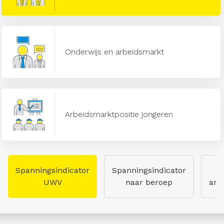
Onderwijs en arbeidsmarkt
Arbeidsmarktpositie jongeren
Spanningsindicator
Spanningsindicator
UWV
naar beroep
arb