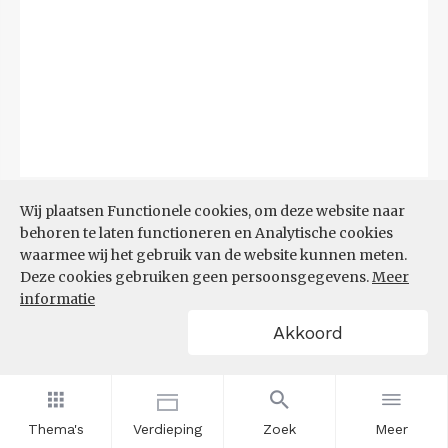
Bron:
CBS
(06-08-2026)
Wij plaatsen Functionele cookies, om deze website naar
behoren te laten functioneren en Analytische cookies
Filters
waarmee wij het gebruik van de website kunnen meten.
TOP 10 REGIO'S MET KLEINSTE
Deze cookies gebruiken geen persoonsgegevens.
Meer
AANDEEL TEKORT AAN
informatie
ARBEIDSKRACHTEN
Akkoord
Thema's
Verdieping
Zoek
Meer