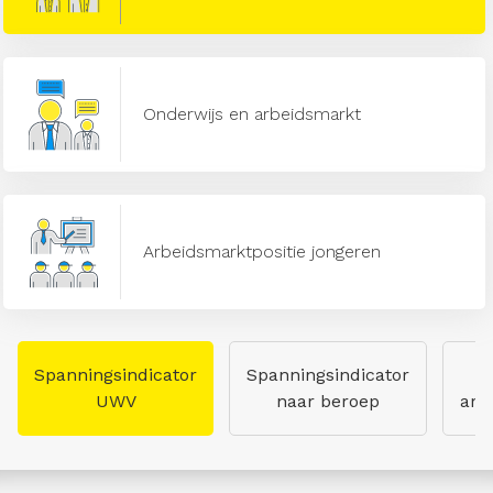
Onderwijs en arbeidsmarkt
Arbeidsmarktpositie jongeren
Spanningsindicator
Spanningsindicator
UWV
naar beroep
arb