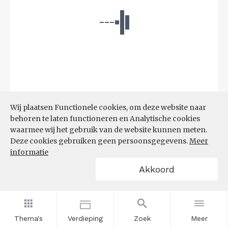
Wij plaatsen Functionele cookies, om deze website naar
Bron:
CBS microdata (EBB)
(09-03-2026)
behoren te laten functioneren en Analytische cookies
waarmee wij het gebruik van de website kunnen meten.
Filters
Deze cookies gebruiken geen persoonsgegevens.
Meer
AANDEEL NEETS NAAR REGIO
informatie
(%)
Akkoord
Thema's
Verdieping
Zoek
Meer