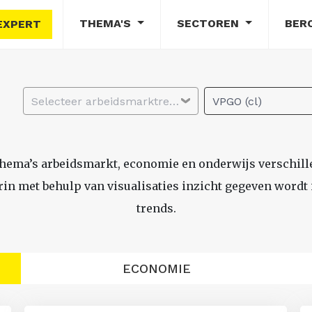
THEMA'S
SECTOREN
BER
EXPERT
Selecteer arbeidsmarktregio
VPGO (cl)
thema’s arbeidsmarkt, economie en onderwijs verschil
n met behulp van visualisaties inzicht gegeven wordt i
trends.
ECONOMIE