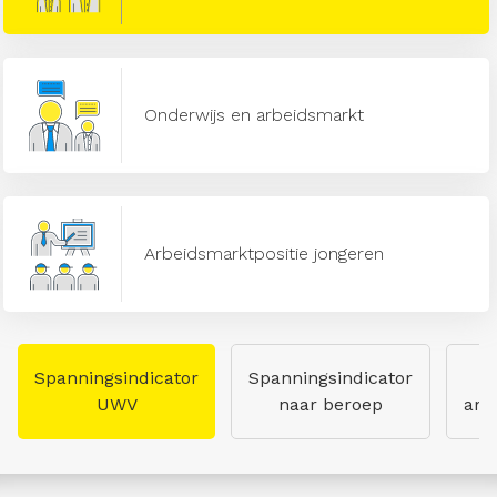
Onderwijs en arbeidsmarkt
Arbeidsmarktpositie jongeren
Spanningsindicator
Spanningsindicator
UWV
naar beroep
arb