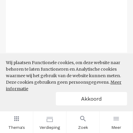
Bron:
CBS
(06-08-2026)
Wij plaatsen Functionele cookies, om deze website naar
behoren te laten functioneren en Analytische cookies
Filters
waarmee wij het gebruik van de website kunnen meten.
TOP 10 REGIO'S MET KLEINSTE
Deze cookies gebruiken geen persoonsgegevens.
Meer
AANDEEL TEKORT AAN
informatie
ARBEIDSKRACHTEN
Akkoord
Thema's
Verdieping
Zoek
Meer