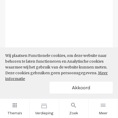
Wij plaatsen Functionele cookies, om deze website naar
behoren te laten functioneren en Analytische cookies
waarmee wij het gebruik van de website kunnen meten.
Deze cookies gebruiken geen persoonsgegevens.
Meer
Bron:
CBS microdata (EBB)
(09-03-2026)
informatie
Akkoord
Filters
AANDEEL NEETS NAAR REGIO
(%)
Thema's
Verdieping
Zoek
Meer