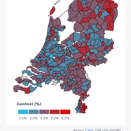
Bron:
CBS
(28-01-2026)