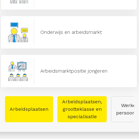
Onderwijs en arbeidsmarkt
Arbeidsmarktpositie jongeren
Arbeidsplaatsen,
Werken
Arbeidsplaatsen
grootteklasse en
persoon
specialisatie