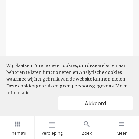
Wij plaatsen Functionele cookies, om deze website naar
behoren te laten functioneren en Analytische cookies
waarmee wij het gebruik van de website kunnen meten.
Deze cookies gebruiken geen persoonsgegevens.
Meer
Bron:
CBS microdata (EBB)
(09-03-2026)
informatie
Akkoord
Filters
AANDEEL NEETS NAAR REGIO
(%)
Thema's
Verdieping
Zoek
Meer