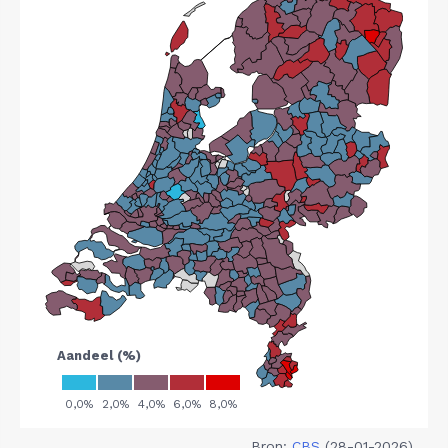
Bron:
CBS
(28-01-2026)