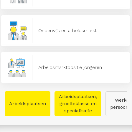
Onderwijs en arbeidsmarkt
Arbeidsmarktpositie jongeren
Arbeidsplaatsen,
Werken
Arbeidsplaatsen
grootteklasse en
persoon
specialisatie