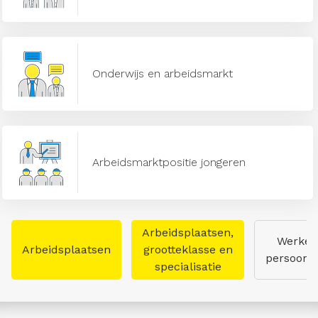
Onderwijs en arbeidsmarkt
Arbeidsmarktpositie jongeren
Arbeidsplaatsen,
Werken
Arbeidsplaatsen
grootteklasse en
persoon
specialisatie