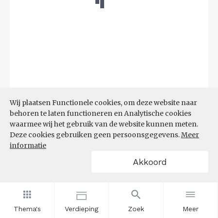
Wij plaatsen Functionele cookies, om deze website naar
behoren te laten functioneren en Analytische cookies
Bron:
CBS
(25-06-2026)
waarmee wij het gebruik van de website kunnen meten.
Deze cookies gebruiken geen persoonsgegevens.
Meer
Filters
informatie
UITGAANDE PENDEL, NAAR
Akkoord
WERKGEMEENTE
Thema's
Verdieping
Zoek
Meer