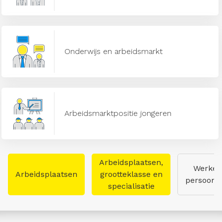
Onderwijs en arbeidsmarkt
Arbeidsmarktpositie jongeren
Arbeidsplaatsen,
Werken
Arbeidsplaatsen
grootteklasse en
persoon
specialisatie