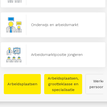
Onderwijs en arbeidsmarkt
Arbeidsmarktpositie jongeren
Arbeidsplaatsen,
Werken
Arbeidsplaatsen
grootteklasse en
persoon
specialisatie