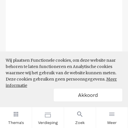
Wij plaatsen Functionele cookies, om deze website naar
behoren te laten functioneren en Analytische cookies
waarmee wij het gebruik van de website kunnen meten.
Deze cookies gebruiken geen persoonsgegevens.
Meer
informatie
Akkoord
Bron:
CBS microdata (EBB)
(09-03-2026)
Filters
AANDEEL NEETS NAAR REGIO
(%)
Thema's
Verdieping
Zoek
Meer