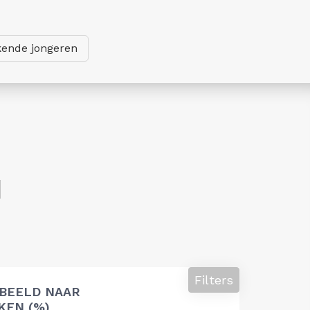
ende jongeren
d
Filters
 BEELD NAAR
EN (%)