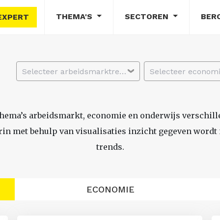
THEMA'S
SECTOREN
BER
EXPERT
Selecteer arbeidsmarktregio
thema’s arbeidsmarkt, economie en onderwijs verschil
n met behulp van visualisaties inzicht gegeven wordt i
trends.
ECONOMIE