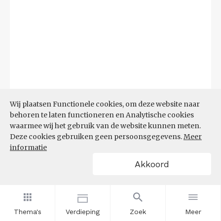
Wij plaatsen Functionele cookies, om deze website naar
behoren te laten functioneren en Analytische cookies
waarmee wij het gebruik van de website kunnen meten.
Bron:
CBS microdata (EBB)
(09-03-2026)
Deze cookies gebruiken geen persoonsgegevens.
Meer
informatie
Filters
Akkoord
AANDEEL NEETS NAAR REGIO
(%)
Thema's
Verdieping
Zoek
Meer