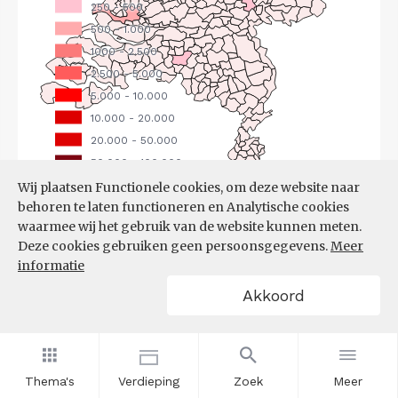
Wij plaatsen Functionele cookies, om deze website naar
behoren te laten functioneren en Analytische cookies
Bron:
CBS
(25-06-2026)
waarmee wij het gebruik van de website kunnen meten.
Deze cookies gebruiken geen persoonsgegevens.
Meer
Filters
informatie
UITGAANDE PENDEL, NAAR
Akkoord
WERKGEMEENTE
Thema's
Verdieping
Zoek
Meer