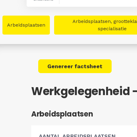
Arbeidsplaatsen, groottekl
Arbeidsplaatsen
specialisatie
Genereer factsheet
Werkgelegenheid 
Arbeidsplaatsen
AANTAL ARBEIDSPLAATSEN