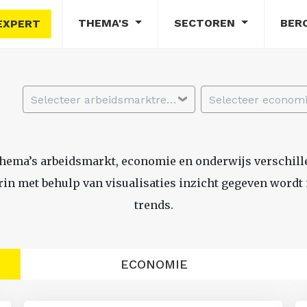
THEMA'S
SECTOREN
BER
EXPERT
Selecteer arbeidsmarktregio
thema’s arbeidsmarkt, economie en onderwijs verschil
n met behulp van visualisaties inzicht gegeven wordt i
trends.
ECONOMIE