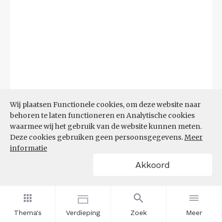
Wij plaatsen Functionele cookies, om deze website naar
behoren te laten functioneren en Analytische cookies
waarmee wij het gebruik van de website kunnen meten.
Deze cookies gebruiken geen persoonsgegevens.
Meer
informatie
Akkoord
Bron:
CBS microdata (EBB)
(09-03-2026)
Filters
AANDEEL NEETS NAAR REGIO
(%)
Thema's
Verdieping
Zoek
Meer