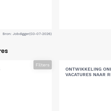
Bron: Jobdigger(03-07-2026)
res
Filters
S
ONTWIKKELING ON
VACATURES NAAR R