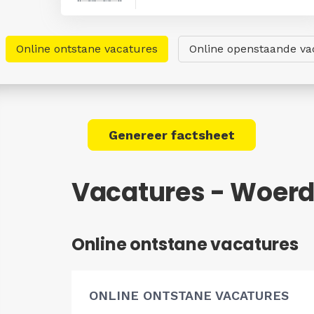
Online ontstane vacatures
Online openstaande va
Genereer factsheet
Vacatures - Woer
Online ontstane vacatures
ONLINE ONTSTANE VACATURES