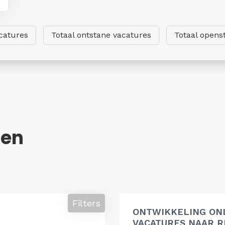
catures
Totaal ontstane vacatures
Totaal opens
den
Filters
ONTWIKKELING ON
VACATURES NAAR R