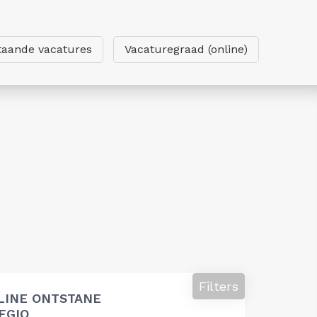
taande vacatures
Vacaturegraad (online)
Filters
LINE ONTSTANE
EGIO