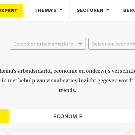
THEMA'S
SECTOREN
BER
EXPERT
Selecteer arbeidsmarktregio
thema’s arbeidsmarkt, economie en onderwijs verschil
n met behulp van visualisaties inzicht gegeven wordt i
trends.
ECONOMIE