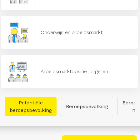
Onderwijs en arbeidsmarkt
Arbeidsmarktpositie jongeren
Potentiële
Beroep
Beroepsbevolking
beroepsbevolking
naa