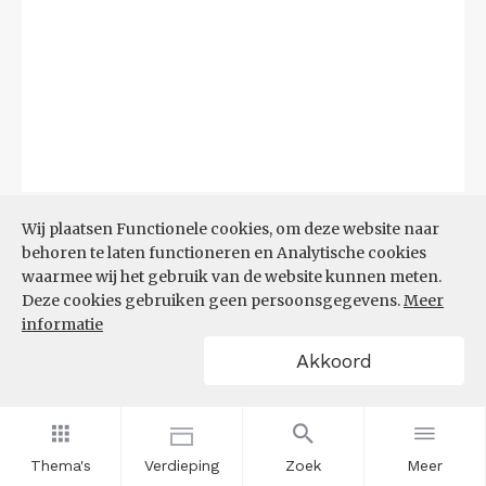
Bron:
CBS
(06-08-2026)
Wij plaatsen Functionele cookies, om deze website naar
behoren te laten functioneren en Analytische cookies
Filters
waarmee wij het gebruik van de website kunnen meten.
TOP 10 REGIO'S MET KLEINSTE
Deze cookies gebruiken geen persoonsgegevens.
Meer
AANDEEL TEKORT AAN
informatie
ARBEIDSKRACHTEN
Akkoord
Thema's
Verdieping
Zoek
Meer