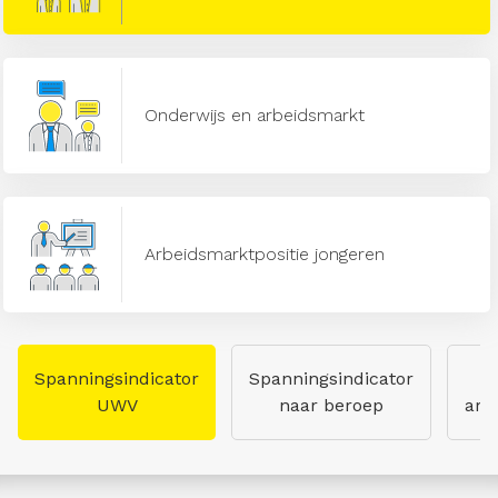
Onderwijs en arbeidsmarkt
Arbeidsmarktpositie jongeren
Spanningsindicator
Spanningsindicator
UWV
naar beroep
arb