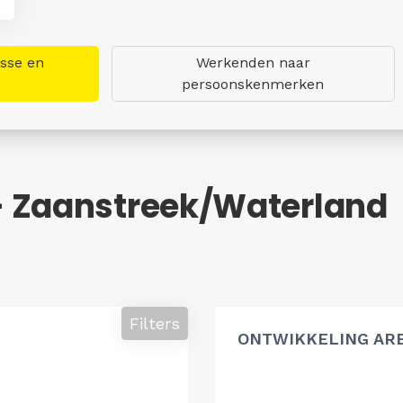
asse en
Werkenden naar
persoonskenmerken
- Zaanstreek/Waterland
Filters
ONTWIKKELING AR