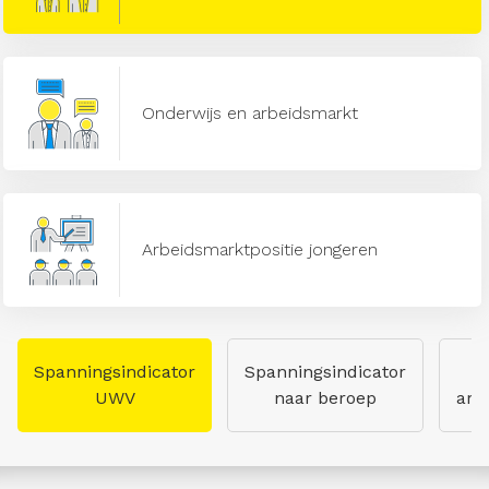
Onderwijs en arbeidsmarkt
Arbeidsmarktpositie jongeren
Spanningsindicator
Spanningsindicator
UWV
naar beroep
arb