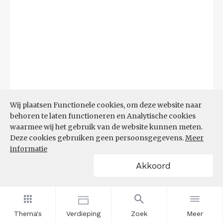
Wij plaatsen Functionele cookies, om deze website naar
behoren te laten functioneren en Analytische cookies
waarmee wij het gebruik van de website kunnen meten.
Deze cookies gebruiken geen persoonsgegevens.
Meer
Bron:
CBS microdata (EBB)
(09-03-2026)
informatie
Akkoord
Filters
AANDEEL NEETS NAAR REGIO
(%)
Thema's
Verdieping
Zoek
Meer