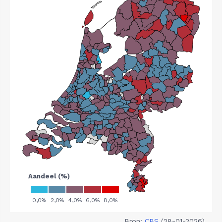
Bron:
CBS
(28-01-2026)