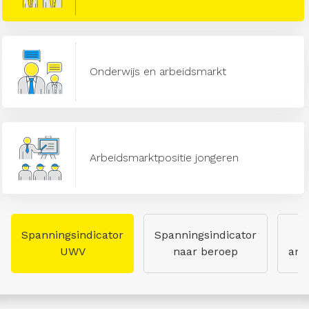
Onderwijs en arbeidsmarkt
Arbeidsmarktpositie jongeren
Spanningsindicator
Spanningsindicator
UWV
naar beroep
arb