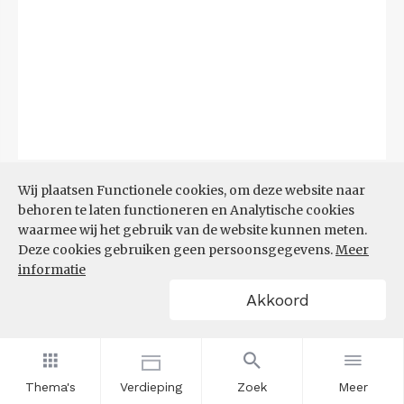
Bron:
CBS
(06-08-2026)
Wij plaatsen Functionele cookies, om deze website naar
behoren te laten functioneren en Analytische cookies
Filters
waarmee wij het gebruik van de website kunnen meten.
TOP 10 REGIO'S MET KLEINSTE
Deze cookies gebruiken geen persoonsgegevens.
Meer
AANDEEL TEKORT AAN
informatie
ARBEIDSKRACHTEN
Akkoord
Thema's
Verdieping
Zoek
Meer