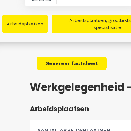
Arbeidsplaatsen, groottekl
Arbeidsplaatsen
specialisatie
Genereer factsheet
Werkgelegenheid 
Arbeidsplaatsen
AANTAL ARBEIDSPLAATSEN