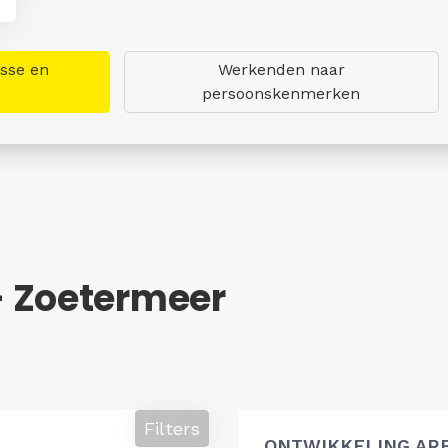
asse en
Werkenden naar
persoonskenmerken
- Zoetermeer
Filters
ONTWIKKELING AR