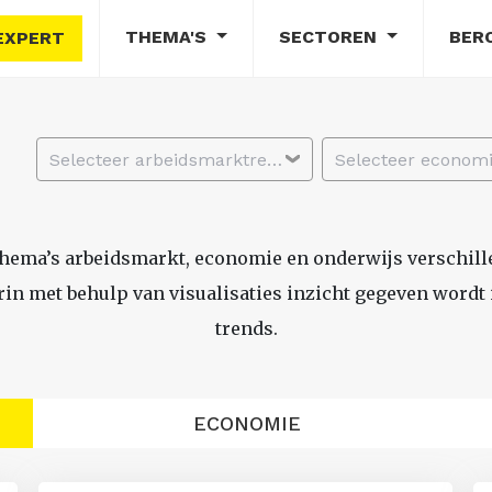
THEMA'S
SECTOREN
BER
EXPERT
Selecteer arbeidsmarktregio
thema’s arbeidsmarkt, economie en onderwijs verschil
n met behulp van visualisaties inzicht gegeven wordt i
trends.
ECONOMIE