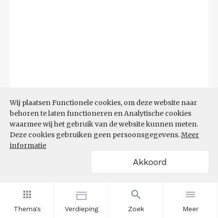
Wij plaatsen Functionele cookies, om deze website naar
Bron:
CBS
(25-06-2026)
behoren te laten functioneren en Analytische cookies
waarmee wij het gebruik van de website kunnen meten.
Filters
Deze cookies gebruiken geen persoonsgegevens.
Meer
UITGAANDE PENDEL, NAAR
informatie
WERKGEMEENTE
Akkoord
Thema's
Verdieping
Zoek
Meer