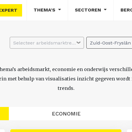
THEMA'S
SECTOREN
BER
EXPERT
Selecteer arbeidsmarktregio
Zuid-Oost-Fryslân
thema’s arbeidsmarkt, economie en onderwijs verschil
n met behulp van visualisaties inzicht gegeven wordt i
trends.
ECONOMIE