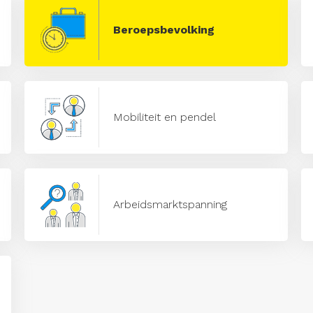
Beroepsbevolking
Mobiliteit en pendel
Arbeidsmarktspanning