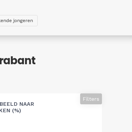
ende jongeren
Brabant
Filters
 BEELD NAAR
EN (%)