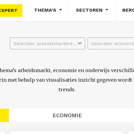
THEMA'S
SECTOREN
BER
EXPERT
Selecteer arbeidsmarktregio
thema’s arbeidsmarkt, economie en onderwijs verschil
n met behulp van visualisaties inzicht gegeven wordt i
trends.
ECONOMIE