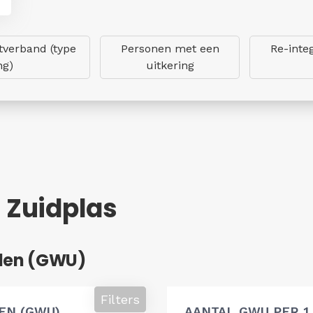
verband (type
Personen met een
Re-inte
ng)
uitkering
- Zuidplas
den (GWU)
Filters
EN (GWU)
AANTAL GWU PER 1.