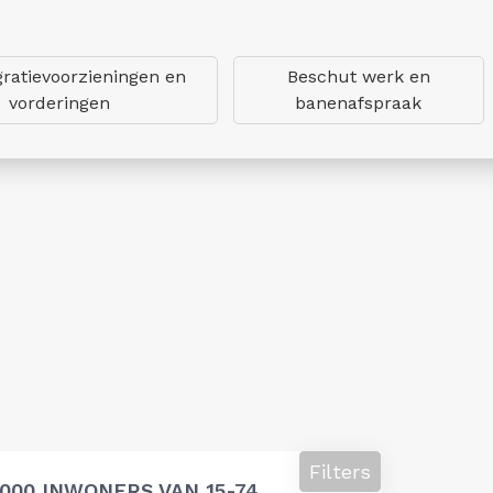
gratievoorzieningen en
Beschut werk en
vorderingen
banenafspraak
Filters
000 INWONERS VAN 15-74