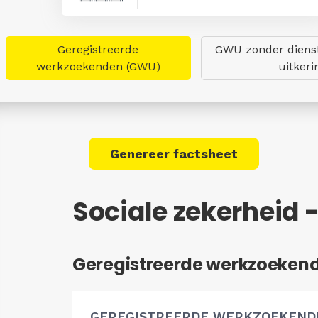
Geregistreerde
GWU zonder dienst
werkzoekenden (GWU)
uitkeri
Genereer factsheet
Sociale zekerheid 
Geregistreerde werkzoeken
GEREGISTREERDE WERKZOEKEND