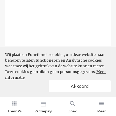
Bron:
CBS
(06-08-2026)
Wij plaatsen Functionele cookies, om deze website naar
behoren te laten functioneren en Analytische cookies
Filters
waarmee wij het gebruik van de website kunnen meten.
TOP 10 REGIO'S MET KLEINSTE
Deze cookies gebruiken geen persoonsgegevens.
Meer
AANDEEL TEKORT AAN
informatie
ARBEIDSKRACHTEN
Akkoord
Thema's
Verdieping
Zoek
Meer