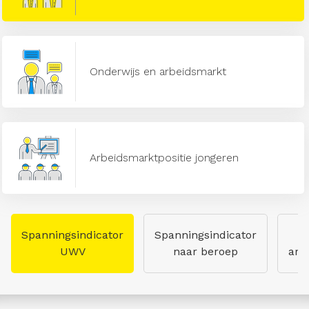
Onderwijs en arbeidsmarkt
Arbeidsmarktpositie jongeren
Spanningsindicator
Spanningsindicator
UWV
naar beroep
arb