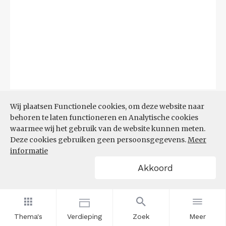
Bron:
CBS
(06-08-2026)
Wij plaatsen Functionele cookies, om deze website naar
behoren te laten functioneren en Analytische cookies
Filters
waarmee wij het gebruik van de website kunnen meten.
TOP 10 REGIO'S MET KLEINSTE
Deze cookies gebruiken geen persoonsgegevens.
Meer
AANDEEL TEKORT AAN
informatie
ARBEIDSKRACHTEN
Akkoord
Thema's
Verdieping
Zoek
Meer