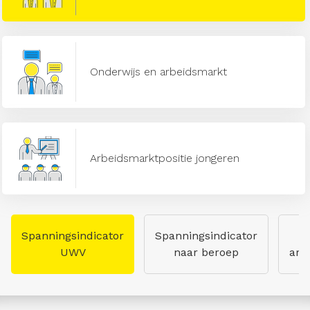
Onderwijs en arbeidsmarkt
Arbeidsmarktpositie jongeren
Spanningsindicator
Spanningsindicator
UWV
naar beroep
arb