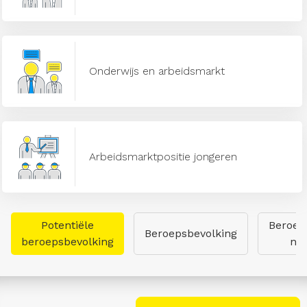
Onderwijs en arbeidsmarkt
Arbeidsmarktpositie jongeren
Potentiële
Beroep
Beroepsbevolking
beroepsbevolking
naa