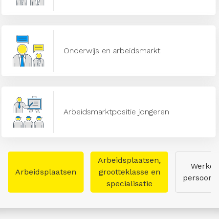
Onderwijs en arbeidsmarkt
Arbeidsmarktpositie jongeren
Arbeidsplaatsen,
Werken
Arbeidsplaatsen
grootteklasse en
persoon
specialisatie