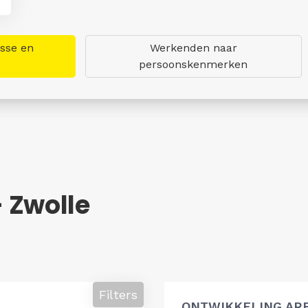
asse en
Werkenden naar
persoonskenmerken
 Zwolle
Filters
ONTWIKKELING AR