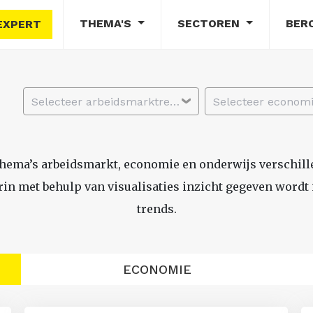
THEMA'S
SECTOREN
BER
EXPERT
Selecteer arbeidsmarktregio
thema’s arbeidsmarkt, economie en onderwijs verschil
n met behulp van visualisaties inzicht gegeven wordt i
trends.
ECONOMIE