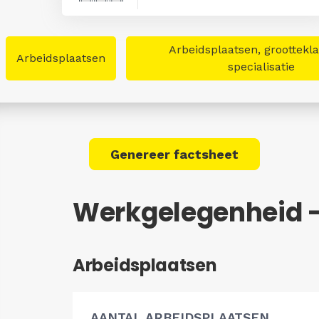
Arbeidsplaatsen, groottekl
Arbeidsplaatsen
specialisatie
Genereer factsheet
Werkgelegenheid -
Arbeidsplaatsen
AANTAL ARBEIDSPLAATSEN