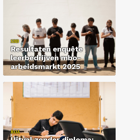
SBB
Re­sul­ta­ten en­quê­te
leer­be­drij­ven mbo-​
arbeidsmarkt 2025
ROA
Uit­val zon­der di­plo­ma: