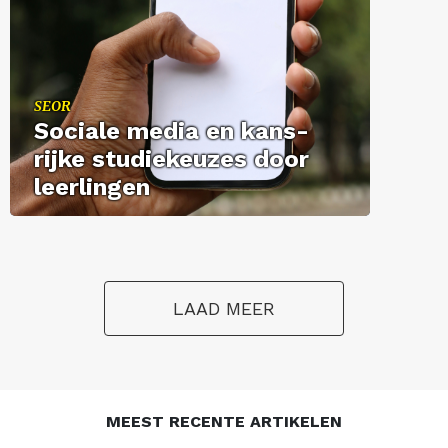
SEOR
So­ci­a­le media en kans­
rij­ke stu­die­keu­zes door
leer­lin­gen
LAAD MEER
MEEST RECENTE ARTIKELEN