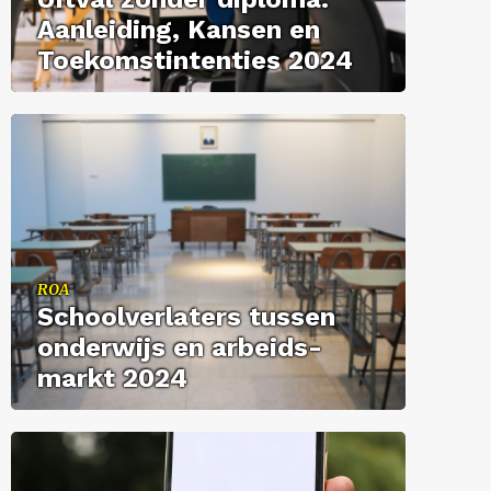
Aan­lei­ding, Kan­sen en
Toe­koms­tin­ten­ties 2024
ROA
School­ver­la­ters tus­sen
on­der­wijs en ar­beids­
markt 2024