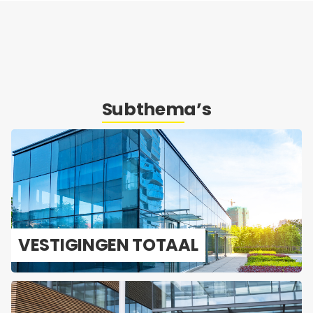
Subthema’s
VES­TI­GIN­GEN TO­TAAL