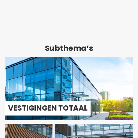
Subthema’s
VES­TI­GIN­GEN TO­TAAL