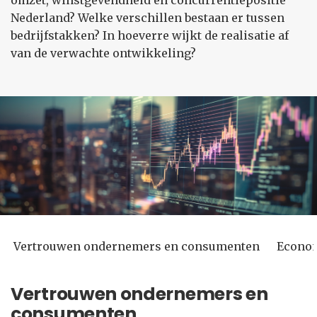
omzet, winstgevendheid en concurrentiepositie
Nederland? Welke verschillen bestaan er tussen
bedrijfstakken? In hoeverre wijkt de realisatie af
van de verwachte ontwikkeling?
Vertrouwen ondernemers en consumenten
Econom
Vertrouwen ondernemers en
consumenten