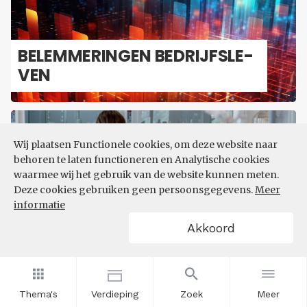
BE­LEM­ME­RIN­GEN BE­DRIJFS­LE­
VEN
Wij plaatsen Functionele cookies, om deze website naar
behoren te laten functioneren en Analytische cookies
waarmee wij het gebruik van de website kunnen meten.
Deze cookies gebruiken geen persoonsgegevens.
Meer
informatie
IN­NO­VA­TIE EN R&D
Akkoord
Thema's
Verdieping
Zoek
Meer