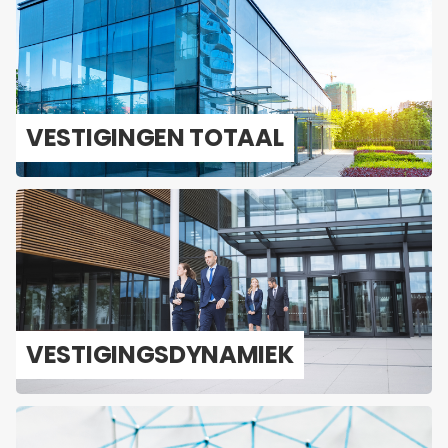
VES­TI­GIN­GEN TO­TAAL
VES­TI­GINGS­DY­NA­MIEK