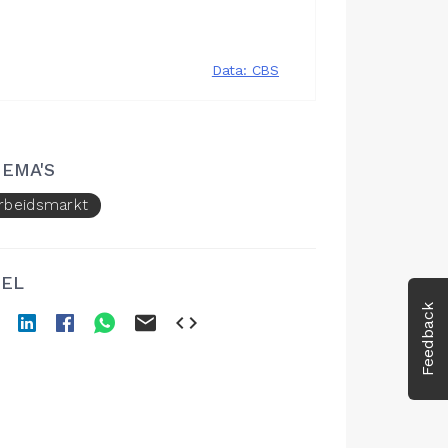
EMA'S
rbeidsmarkt
EL
Feedback