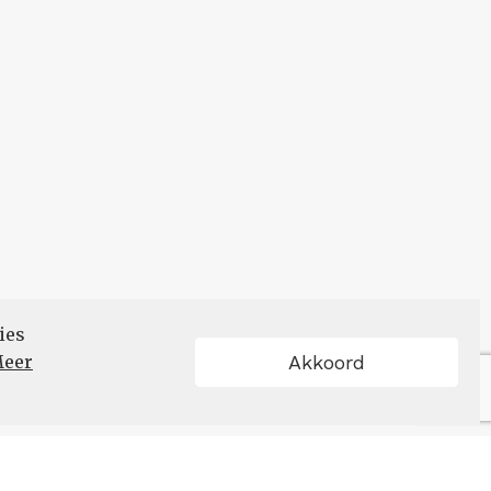
ies
eer
Akkoord