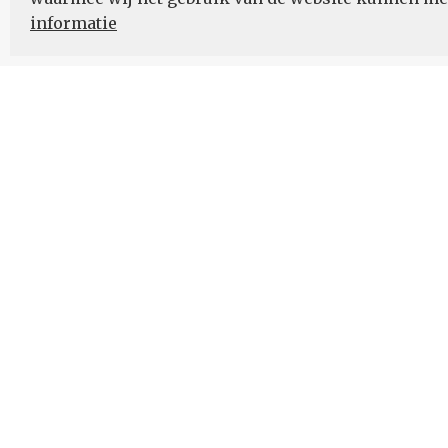
informatie
Nieuwsbrief
Schrijf u in voor onze nieuwsupdates en blijf op
ONZE
Datast