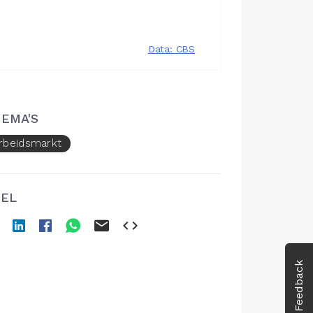
EMA'S
rbeidsmarkt
EL
Feedback