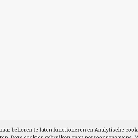
naar behoren te laten functioneren en Analytische cook
POWERED BY
eten. Deze cookies gebruiken geen persoonsgegevens.
M