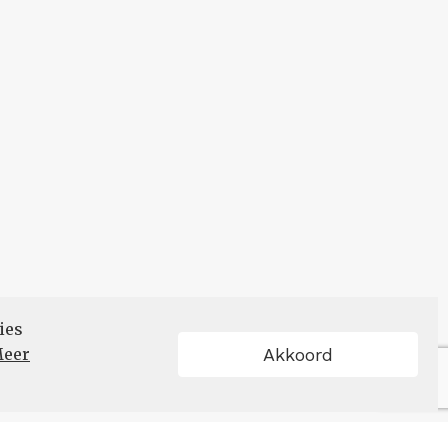
ies
eer
Akkoord