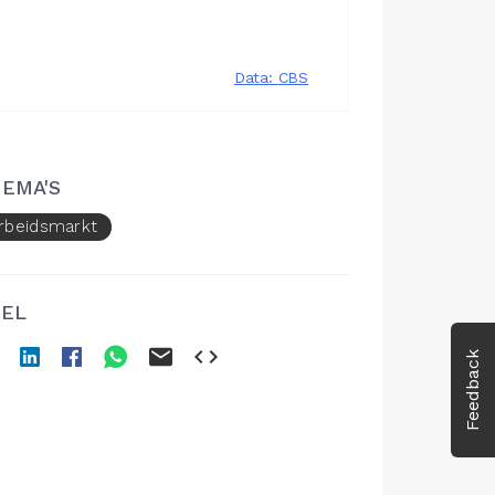
EMA'S
rbeidsmarkt
EL
Feedback