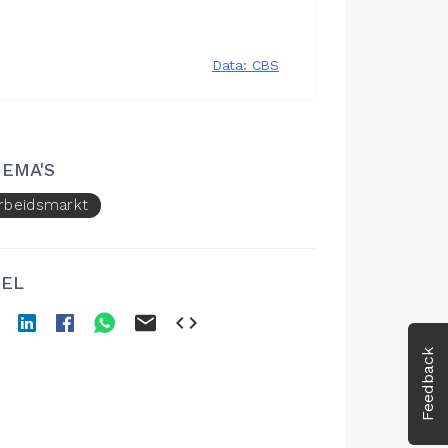
EMA'S
rbeidsmarkt
EL
Feedback