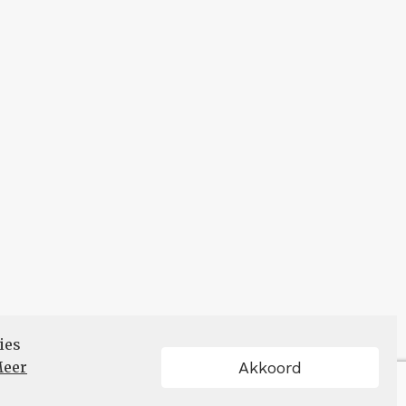
ies
eer
Akkoord