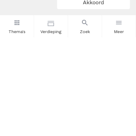
Akkoord
Thema's
Verdieping
Zoek
Meer
Nieuwsbrief
Schrijf u in voor onze nieuwsupdates en blijf op de hoogte.
Vul hier uw e-mailadres in.